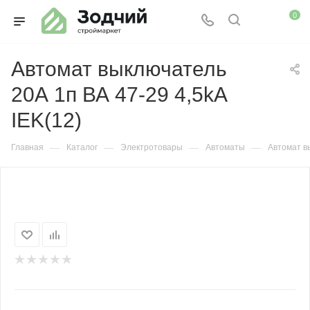
0
Автомат выключатель
20А 1п ВА 47-29 4,5kA
IEK(12)
—
—
—
—
Главная
Каталог
Электротовары
Автоматы
Автомат в