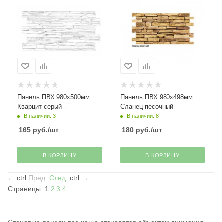
Панель ПВХ 980х500мм
Панель ПВХ 980х498мм
Кварцит серый---
Сланец песочный
В наличии: 3
В наличии: 8
165
руб.
/шт
180
руб.
/шт
В КОРЗИНУ
В КОРЗИНУ
←
ctrl
Пред.
След.
ctrl
→
Страницы:
1
2
3
4