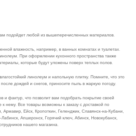
, вам подойдет любой из вышеперечисленных материалов.
нной влажность, например, в ванных комнатах и туалетах.
линолеум. При оформлении кухонного пространства также
атериалы, которые будут уложены поверх теплых полов.
лагостойкий линолеум и напольную плитку. Помните, что это
после дождей и снегов, приносите пыль в жаркую погоду.
в и фактур, что позволит вам подобрать покрытие своей
 к нему. Все товары возможны к заказу с доставкой по
 Армавир, Ейск, Кропоткин, Геленджик, Славянск-на-Кубани,
ь-Лабинск, Апшеронск, Горячий ключ, Абинск, Новокубанск,
сотрудников нашего магазина.