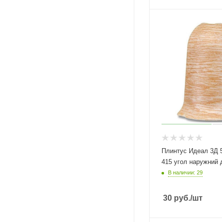
Плинтус Идеал 3Д 
415 угол наружний 
В наличии: 29
30
руб.
/шт