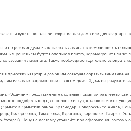
аказать и купить напольное покрытие для дома или для квартиры
ьно не рекомендуем использовать ламинат в помещениях с повыше
 лучшим решением будет напольная плитка, керамогранит или же 
использования ламината. Также необходимо тщательно выбирать м
 в прихожих квартир и домов мы советуем обратить внимание на в
дним из самых загрязненных в вашем доме. Здесь вы разуваетесь 
ина «
Зодчий
» представлены напольные покрытия различных цвето
ы можете подобрать под цвет полов плинтус, а также комплектующие
(Крымск и Крымский район, Краснодар, Новороссийск, Анапа, Сочи,
орецк, Белореченск, Тимашевск, Курагинск, Кореновск, Темрюк, Уст
о-Ахтарск). Цену на доставку уточняйте при оформлении заказа у 