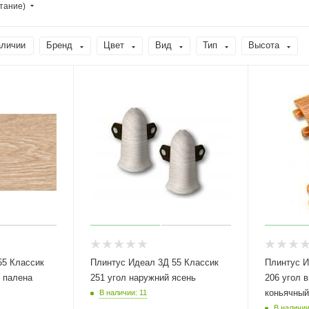
тание)
аличии
Бренд
Цвет
Вид
Тип
Высота
55 Классик
Плинтус Идеал 3Д 55 Классик
Плинтус И
 палена
251 угол наружний ясень
206 угол 
коньячный
В наличии: 11
В наличии