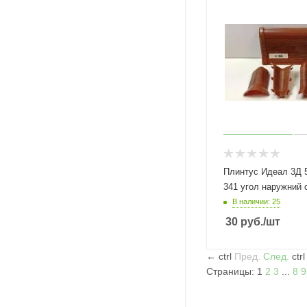
Плинтус Идеал 3Д 
341 угол наружний 
В наличии: 25
30
руб.
/шт
←
ctrl
Пред.
След.
ctr
Страницы:
1
2
3
...
8
9