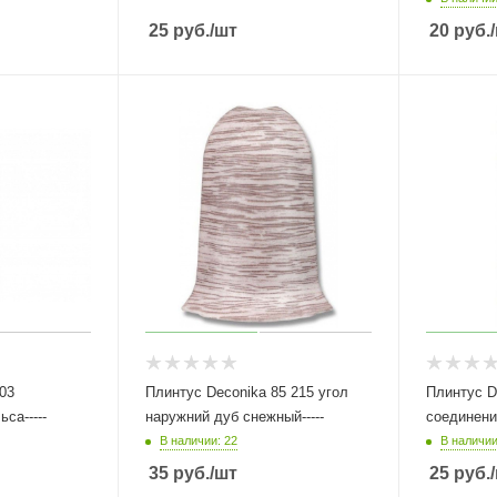
25
руб.
/шт
20
руб.
803
Плинтус Deconika 85 215 угол
Плинтус D
са-----
наружний дуб снежный-----
соединени
В наличии: 22
В наличии
35
руб.
/шт
25
руб.