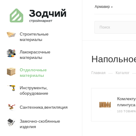
Армавир
Строительные
материалы
Лакокрасочные
Напольно
материалы
Отделочные
—
Главная
Каталог
материалы
Инструменты,
оборудование
Комлект
плинтуса
Сантехника,вентиляция
103 ТОВАРА
Замочно-скобянные
изделия