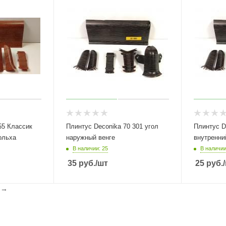
55 Классик
Плинтус Deconika 70 301 угол
Плинтус D
ольха
наружный венге
внутренни
В наличии: 25
В наличии
35
руб.
/шт
25
руб.
l
→