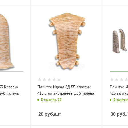
55 Классик
Плинтус Идеал 3Д 55 Классик
Плинтус И
дуб палена
415 угол внутренний дуб палена
415 заглу
В наличии: 23
В наличии
20
руб.
/шт
30
руб.