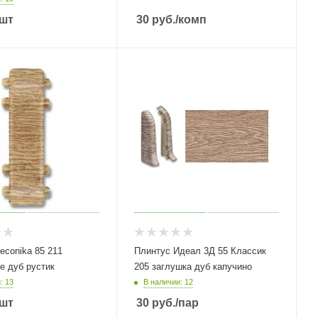
/шт
30
руб.
/комп
econika 85 211
Плинтус Идеал 3Д 55 Классик
е дуб рустик
205 заглушка дуб капучино
: 13
В наличии: 12
/шт
30
руб.
/пар