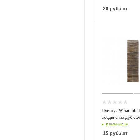
20
руб.
/шт
Плинтус Winart 58 
соединение дуб саль
В наличии: 14
15
руб.
/шт