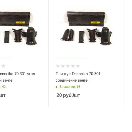
econika 70 301 угол
Плинтус Deconika 70 301
й венге
соединение венге
: 42
В наличии: 16
/шт
20
руб.
/шт