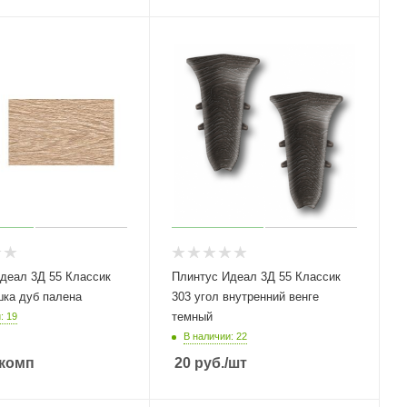
деал 3Д 55 Классик
Плинтус Идеал 3Д 55 Классик
шка дуб палена
303 угол внутренний венге
темный
: 19
В наличии: 22
/комп
20
руб.
/шт