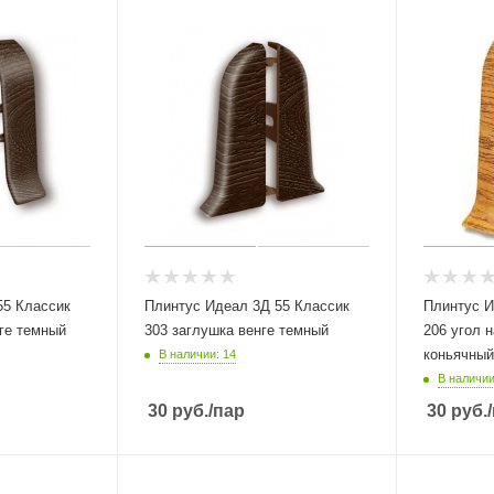
55 Классик
Плинтус Идеал 3Д 55 Классик
Плинтус И
енге темный
303 заглушка венге темный
206 угол 
коньячный
В наличии: 14
В наличии
30
руб.
/пар
30
руб.