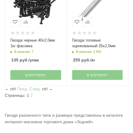
Гвозди черные 40х2,0мм
Гвозди толевые
1кг фасовка
оцинкованный 25х2,0мм
В наличии: 7
В наличии: 2.555
135
руб.
/упак
255
руб.
/кг
В КОРЗИНУ
В КОРЗИНУ
←
ctrl
Пред.
След.
ctrl
→
Страницы:
1
2
Гвозди различного типа и размера представлены в каталоге
интернет-магазина торгового дома «Зодчий».