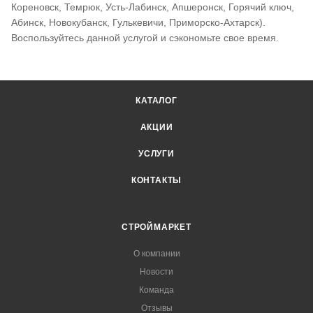
Кореновск, Темрюк, Усть-Лабинск, Апшеронск, Горячий ключ,
Абинск, Новокубанск, Гулькевичи, Приморско-Ахтарск).
Воспользуйтесь данной услугой и сэкономьте свое время.
КАТАЛОГ
АКЦИИ
УСЛУГИ
КОНТАКТЫ
СТРОЙМАРКЕТ
О компании
Новости
Команда
Отзывы