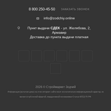
8 800 250-45-50
ЗАКАЗАТЬ ЗВОНОК
info@zodchiy.online
Пункт выдачи
СДЕК
- ул. Желябова, 2,
Армавир
Доставка до пункта выдачи платная
2026
©
Строймаркет Зодчий
Информация (включая цены) на этом интернет-сайте носит исключительно информационный характер, не
является публичной офертой, определяемой положениями Статьи 437(2) ГК РФ.