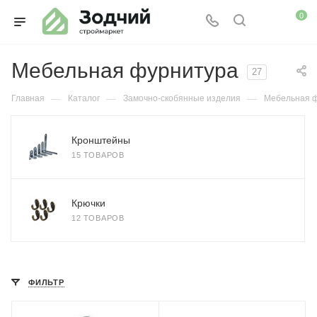
0
Мебельная фурнитура
27
—
—
—
Главная
Каталог
Замочно-скобянные изделия
Мебельная 
Кронштейны
15 ТОВАРОВ
Крючки
12 ТОВАРОВ
ФИЛЬТР