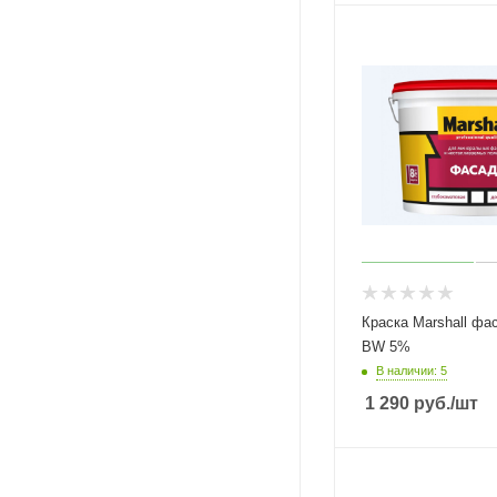
Краска Marshall фасад 
BW 5%
В наличии: 5
1 290
руб.
/шт