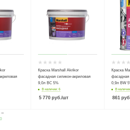
kor
Краска Marshall Akrikor
Краска Mar
акриловая
фасадная силикон-акриловая
фасадная 
9,0л BC 5%
0,9л BW 
В наличии: 6
В наличии
5 770
руб.
/шт
861
руб
l
→
0