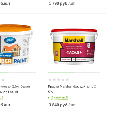
б.
/шт
1 790
руб.
/шт
 2,5кг белая
Краска Marshall фасад+ 9л BС
ьная Lazurit
5%
: 2
В наличии: 5
б.
/шт
3 840
руб.
/шт