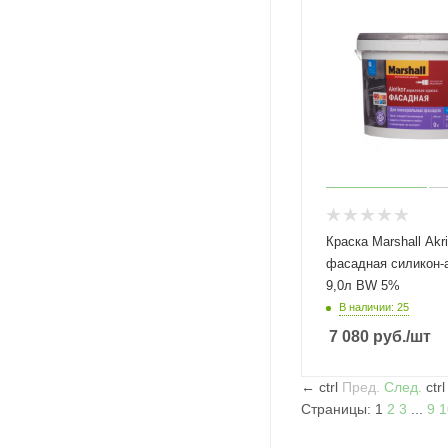
Краска Marshall Akri
фасадная силикон-
9,0л BW 5%
В наличии: 25
7 080
руб.
/шт
←
ctrl
Пред.
След.
ctr
Страницы:
1
2
3
...
9
1