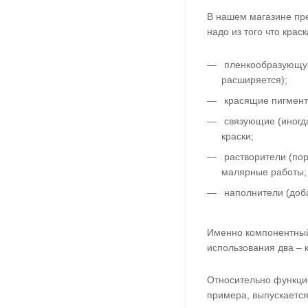
В нашем магазине пре
надо из того что крас
пленкообразующую 
расширяется);
красящие пигменты
связующие (иногда
краски;
растворители (пор
малярные работы;
наполнители (доба
Именно компонентный
использования два – 
Относительно функцио
примера, выпускается