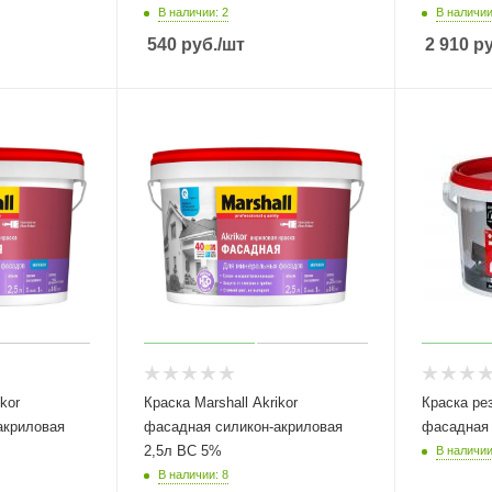
В наличии: 2
В наличии
540
руб.
/шт
2 910
ру
kor
Краска Marshall Akrikor
Краска резинов
акриловая
фасадная силикон-акриловая
фасадная 
2,5л BC 5%
В наличии
В наличии: 8