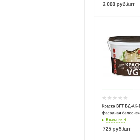
2 000
руб.
/шт
Краска ВГТ ВД-АК-1180 
фасадная белос
В наличии: 4
725
руб.
/шт