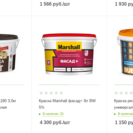
1 566
руб.
/шт
1 930
ру
3,0кг
Краска Marshall фасад+ 9л BW
Краска резиновая
нежная
5%
универсал
В наличии: 25
В наличии
4 300
руб.
/шт
1 150
ру