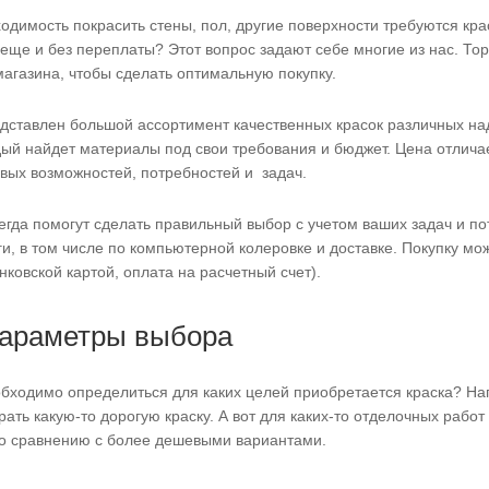
одимость покрасить стены, пол, другие поверхности требуются крас
а еще и без переплаты? Этот вопрос задают себе многие из нас. То
агазина, чтобы сделать оптимальную покупку.
едставлен большой ассортимент качественных красок различных н
ый найдет материалы под свои требования и бюджет. Цена отличает
вых возможностей, потребностей и задач.
гда помогут сделать правильный выбор с учетом ваших задач и п
и, в том числе по компьютерной колеровке и доставке. Покупку м
ковской картой, оплата на расчетный счет).
параметры выбора
бходимо определиться для каких целей приобретается краска? На
рать какую-то дорогую краску. А вот для каких-то отделочных работ
о сравнению с более дешевыми вариантами.