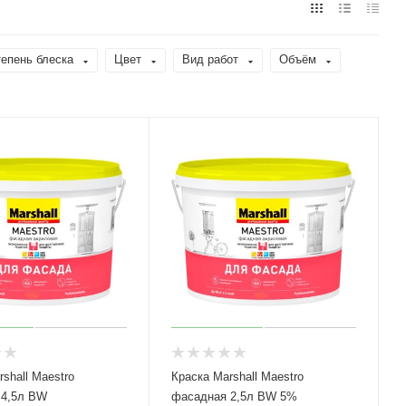
епень блеска
Цвет
Вид работ
Объём
shall Maestro
Краска Marshall Maestro
фасадная 4,5л BW
фасадная 2,5л BW 5%