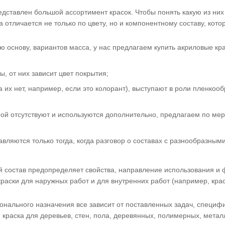
дставлен большой ассортимент красок. Чтобы понять какую из них
ка отличается не только по цвету, но и компонентному составу, кот
основу, вариантов масса, у нас предлагаем купить акриловые кр
, от них зависит цвет покрытия;
 их нет, например, если это колорант), выступают в роли пленко
ой отсутствуют и используются дополнительно, предлагаем по мере
вляются только тогда, когда разговор о составах с разнообразны
 состав предопределяет свойства, направление использования и
краски для наружных работ и для внутренних работ (например, кра
нального назначения все зависит от поставленных задач, специф
 краска для деревьев, стен, пола, деревянных, полимерных, метал