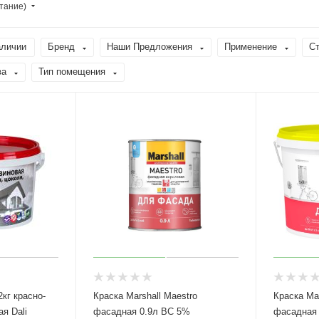
тание)
аличии
Бренд
Наши Предложения
Применение
Ст
ва
Тип помещения
кг красно-
Краска Marshall Maestro
Краска Mar
я Dali
фасадная 0.9л BC 5%