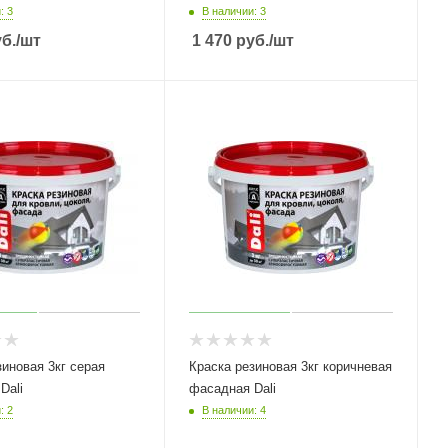
: 3
В наличии: 3
б.
/шт
1 470
руб.
/шт
ая 3кг серая
Краска резиновая 3кг коричневая
Dali
фасадная Dali
: 2
В наличии: 4