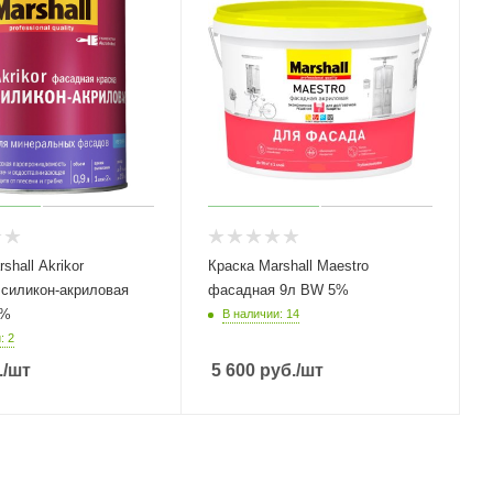
shall Akrikor
Краска Marshall Maestro
силикон-акриловая
фасадная 9л BW 5%
5%
В наличии: 14
: 2
.
/шт
5 600
руб.
/шт