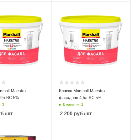
shall Maestro
Краска Marshall Maestro
фасадная 9л BC 5%
фасадная 4,5л BC 5%
: 3
В наличии: 2
б.
/шт
2 200
руб.
/шт