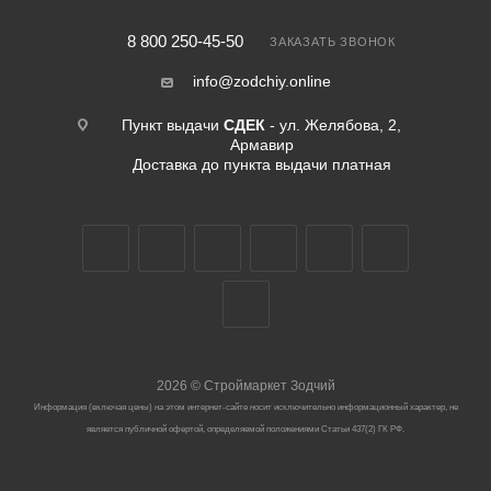
8 800 250-45-50
ЗАКАЗАТЬ ЗВОНОК
info@zodchiy.online
Пункт выдачи
СДЕК
- ул. Желябова, 2,
Армавир
Доставка до пункта выдачи платная
2026
©
Строймаркет Зодчий
Информация (включая цены) на этом интернет-сайте носит исключительно информационный характер, не
является публичной офертой, определяемой положениями Статьи 437(2) ГК РФ.