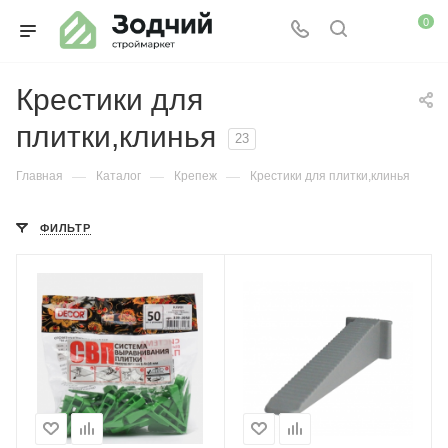
0
Крестики для
плитки,клинья
23
—
—
—
Главная
Каталог
Крепеж
Крестики для плитки,клинья
ФИЛЬТР