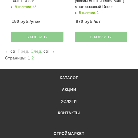
100шт Decor
(зажим 50шт и ключ 50шт)
многоразовый Decor
В наличии: 48
В наличии: 2
180
руб.
/упак
870
руб.
/шт
В КОРЗИНУ
В КОРЗИНУ
←
ctrl
Пред.
След.
ctrl
→
Страницы:
1
2
КАТАЛОГ
АКЦИИ
УСЛУГИ
КОНТАКТЫ
СТРОЙМАРКЕТ