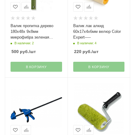
Валик пропитка дерево
Валик лак алкид
180х48х 9х8мм
60х17х4х6мм велюр Color
микрофибра зеленая
Expert-----
полоса Top Color Expert------
В наличии: 2
В наличии: 4
500
руб.
/шт
220
руб.
/шт
В КОРЗИНУ
В КОРЗИНУ