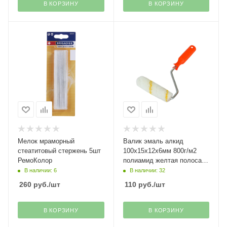
В КОРЗИНУ
В КОРЗИНУ
Мелок мраморный
Валик эмаль алкид
стеатитовый стержень 5шт
100х15х12х6мм 800г/м2
РемоКолор
полиамид желтая полоса
Decor(30)*
В наличии: 6
В наличии: 32
260
руб.
/шт
110
руб.
/шт
В КОРЗИНУ
В КОРЗИНУ