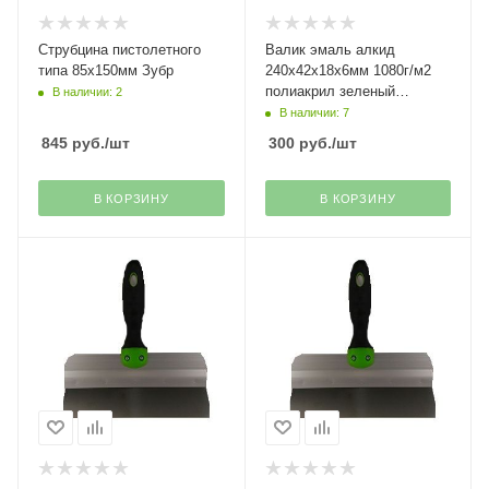
Струбцина пистолетного
Валик эмаль алкид
типа 85х150мм Зубр
240х42х18х6мм 1080г/м2
полиакрил зеленый
В наличии: 2
Decor(45)
В наличии: 7
845
руб.
/шт
300
руб.
/шт
В КОРЗИНУ
В КОРЗИНУ