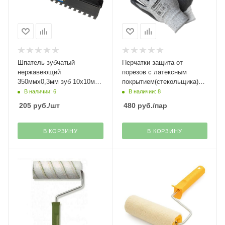
Шпатель зубчатый
Перчатки защита от
нержавеющий
порезов с латексным
350ммх0,3мм зуб 10х10мм
покрытием(стекольщика)
Stayer
Гранит Fiberon
В наличии: 6
В наличии: 8
205
руб.
/шт
480
руб.
/пар
В КОРЗИНУ
В КОРЗИНУ