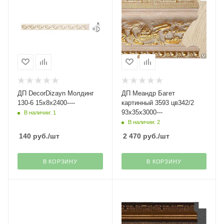
ДП DecorDizayn Молдинг
ДП Меандр Багет
130-6 15х8х2400----
картинный 3593 цв342/2
93х35х3000---
В наличии: 1
В наличии: 2
140
руб.
/шт
2 470
руб.
/шт
В КОРЗИНУ
В КОРЗИНУ