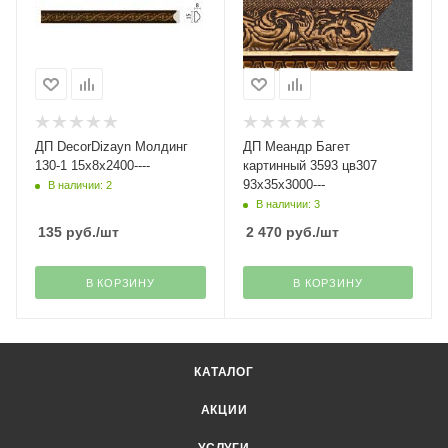
ДП DecorDizayn Молдинг
ДП Меандр Багет
130-1 15х8х2400----
картинный 3593 цв307
93х35х3000---
В наличии: 2
В наличии: 3
135
руб.
/шт
2 470
руб.
/шт
В КОРЗИНУ
В КОРЗИНУ
КАТАЛОГ
АКЦИИ